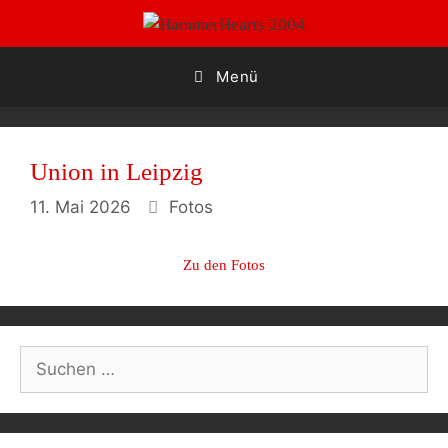
Zum
Inhalt
springen
Menü
Union in Leipzig
Kategorien
11. Mai 2026
Fotos
Zu den Fotos
Post
navigation
Suchen
nach: