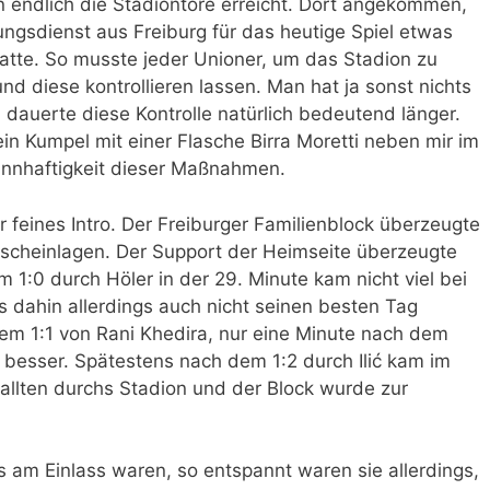
n endlich die Stadiontore erreicht. Dort angekommen,
ngsdienst aus Freiburg für das heutige Spiel etwas
atte. So musste jeder Unioner, um das Stadion zu
d diese kontrollieren lassen. Man hat ja sonst nichts
dauerte diese Kontrolle natürlich bedeutend länger.
ein Kumpel mit einer Flasche Birra Moretti neben mir im
Sinnhaftigkeit dieser Maßnahmen.
r feines Intro. Der Freiburger Familienblock überzeugte
scheinlagen. Der Support der Heimseite überzeugte
m 1:0 durch Höler in der 29. Minute kam nicht viel bei
s dahin allerdings auch nicht seinen besten Tag
em 1:1 von Rani Khedira, nur eine Minute nach dem
h besser. Spätestens nach dem 1:2 durch Ilić kam im
hallten durchs Stadion und der Block wurde zur
s am Einlass waren, so entspannt waren sie allerdings,