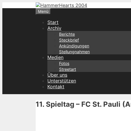
Zum
Inhalt
Menü
springen
Start
Archiv
Berichte
Steckbrief
Ankündigungen
Stellungnahmen
Medien
Fotos
Streetart
Über uns
Unterstützen
Kontakt
11. Spieltag – FC St. Pauli 